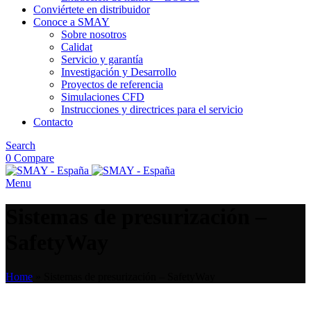
Conviértete en distribuidor
Conoce a SMAY
Sobre nosotros
Calidat
Servicio y garantía
Investigación y Desarrollo
Proyectos de referencia
Simulaciones CFD
Instrucciones y directrices para el servicio
Contacto
Search
0
Compare
Menu
Sistemas de presurización –
SafetyWay
Home
»
Sistemas de presurización – SafetyWay