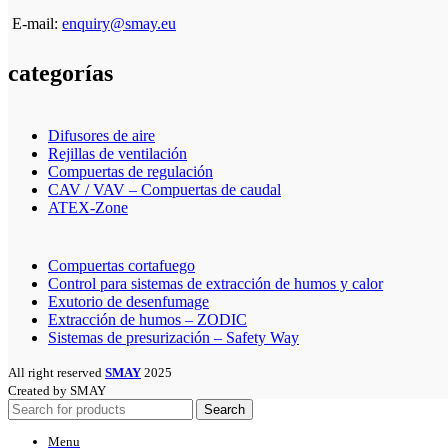
E-mail:
enquiry@smay.eu
categorías
Difusores de aire
Rejillas de ventilación
Compuertas de regulación
CAV / VAV – Compuertas de caudal
ATEX-Zone
Compuertas cortafuego
Control para sistemas de extracción de humos y calor
Exutorio de desenfumage
Extracción de humos – ZODIC
Sistemas de presurización – Safety Way
All right reserved
SMAY
2025
Created by SMAY
Search
Menu